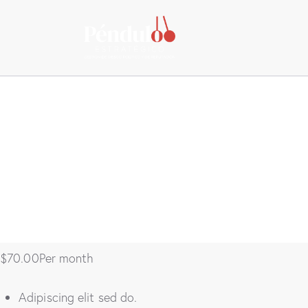
Silver pack
$50.00Per month
Adipiscing elit sed do.
Eusmod tempor incididunt.
labore et dolore magna.
Get Now
Gold pack
$70.00Per month
Adipiscing elit sed do.